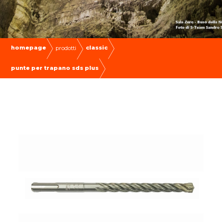
homepage
classic
prodotti
punte per trapano sds plus