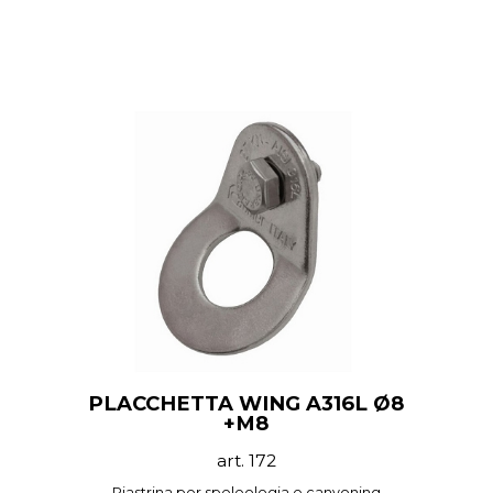
PLACCHETTA WING A316L Ø8
+M8
art. 172
Piastrina per speleologia e canyoning