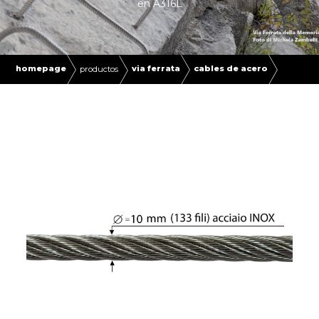
en A316L
homepage
via ferrata
cables de acero
productos